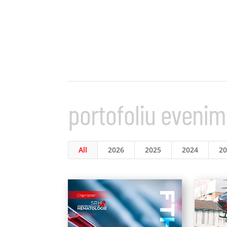
portofoliu eveni
All
2026
2025
2024
2