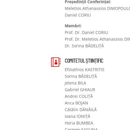
Președinții Conferinței:
Meletios Athanassios DIMOPOUL
Daniel CORIU
Membri:
Prof. Dr. Daniel CORIU
Prof. Dr. Meletios Athanassios
Dr. Sorina BĂDELIȚĂ
COMITETUL ȘTIINȚIFIC

Efstathios KASTRITIS
Sorina BĂDELIȚĂ
Jelena BILA
Gabriel GHIAUR
Andrei COLIȚĂ
Anca BOJAN
Cătălin DĂNĂILĂ
Ioana IONIȚĂ
Horia BUMBEA
Carmen SAGUNA