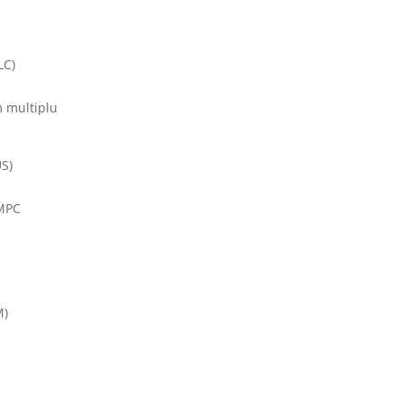
LC)
 multiplu
S)
SMPC
M)