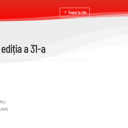
Înapoi la site
ediția a 31-a
AL)
LAM)