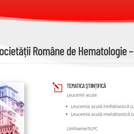
ocietății Române de Hematologie – 
TEMATICA ŞTIINȚIFICĂ
l
Leucemii acute
Leucemia acută limfoblastică (L
Leucemia acută mieloblastică (
Limfoame/SLPC