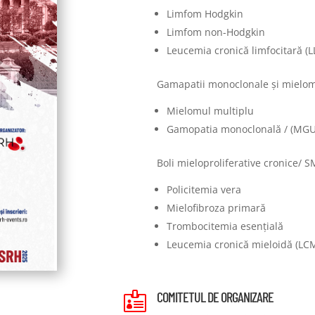
Limfom Hodgkin
Limfom non-Hodgkin
Leucemia cronică limfocitară (L
Gamapatii monoclonale și mielom
Mielomul multiplu
Gamopatia monoclonală / (MGU
Boli mieloproliferative cronice/ 
Policitemia vera
Mielofibroza primară
Trombocitemia esențială
Leucemia cronică mieloidă (LC
COMITETUL DE ORGANIZARE
