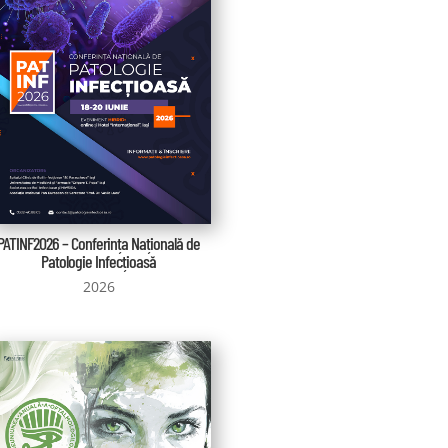
PATINF2026 – Conferința Națională de
Patologie Infecțioasă
2026