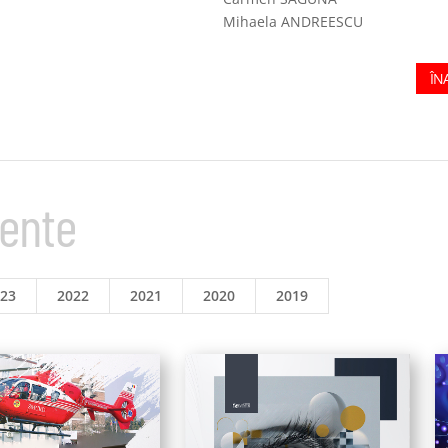
Mihaela ANDREESCU
ÎN
mente
023
2022
2021
2020
2019