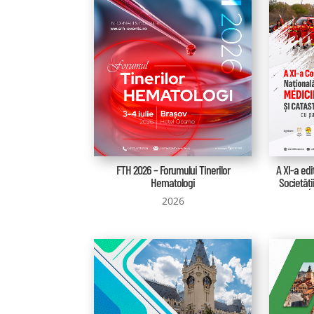
FTH 2026 – Forumului Tinerilor
A XI-a edi
Hematologi
Societăți
2026