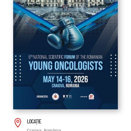
LOCAȚIE

Craiova, România