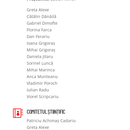
Greta Alexe
Cătălin Dănăilă
Gabriel Dimofte
Florina Farca
Dan Ferariu
Ioana Grigoraș
Mihai Grigoraș
Daniela Jitaru
Sorinel Luncă
Mihai Marinca
Anca Munteanu
Vladimir Poroch
Iulian Radu
Viorel Scripcariu
COMITETUL ȘTIINȚIFIC

Patriciu Achimaș Cadariu
Greta Alexe