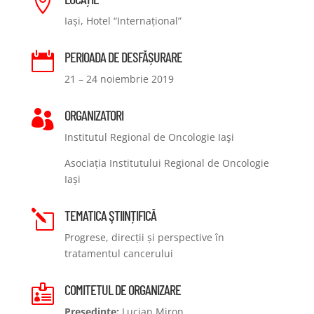

Iași, Hotel “Internațional”
PERIOADA DE DESFĂȘURARE

21 – 24 noiembrie 2019
ORGANIZATORI

Institutul Regional de Oncologie Iaşi
Asociația Institutului Regional de Oncologie
Iași
TEMATICA ŞTIINȚIFICĂ
l
Progrese, direcții și perspective în
tratamentul cancerului
COMITETUL DE ORGANIZARE

Președinte:
Lucian Miron