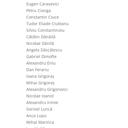
Eugen Carasevici
Petru Cianga
Constantin Ciuce
Tudor Eliade Ciuleanu
Silviu Constantinoiu
Cătălin Dănăilă
Nicolae Dănilă
Angela Dăscălescu
Gabriel Dimofte
Alexandru Eniu
Dan Ferariu
Ioana Grigoraș
Mihai Grigoraș
Alexandru Grigorovici
Nicolae Ioanid
Alexandru Irimie
Sorinel Luncă
Anca Lupu
Mihai Marinca