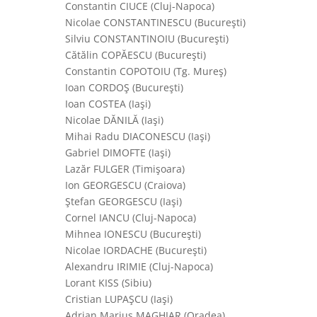
Constantin CIUCE (Cluj-Napoca)
Nicolae CONSTANTINESCU (Bucureşti)
Silviu CONSTANTINOIU (Bucureşti)
Cătălin COPĂESCU (Bucureşti)
Constantin COPOTOIU (Tg. Mureş)
Ioan CORDOŞ (Bucureşti)
Ioan COSTEA (Iaşi)
Nicolae DĂNILĂ (Iaşi)
Mihai Radu DIACONESCU (Iaşi)
Gabriel DIMOFTE (Iaşi)
Lazăr FULGER (Timişoara)
Ion GEORGESCU (Craiova)
Ştefan GEORGESCU (Iaşi)
Cornel IANCU (Cluj-Napoca)
Mihnea IONESCU (Bucureşti)
Nicolae IORDACHE (Bucureşti)
Alexandru IRIMIE (Cluj-Napoca)
Lorant KISS (Sibiu)
Cristian LUPAŞCU (Iaşi)
Adrian Marius MAGHIAR (Oradea)