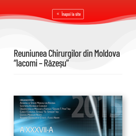
Înapoi la site
Reuniunea Chirurgilor din Moldova
“Iacomi – Răzeșu”