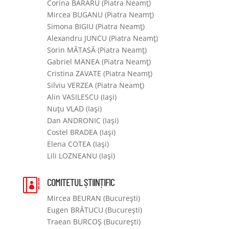
Corina BARARU (Piatra Neamţ)
Mircea BUGANU (Piatra Neamţ)
Simona BIGIU (Piatra Neamţ)
Alexandru JUNCU (Piatra Neamţ)
Sorin MĂTASĂ (Piatra Neamţ)
Gabriel MANEA (Piatra Neamţ)
Cristina ZAVATE (Piatra Neamţ)
Silviu VERZEA (Piatra Neamţ)
Alin VASILESCU (Iaşi)
Nuţu VLAD (Iaşi)
Dan ANDRONIC (Iaşi)
Costel BRADEA (Iaşi)
Elena COTEA (Iaşi)
Lili LOZNEANU (Iaşi)
COMITETUL ȘTIINȚIFIC

Mircea BEURAN (Bucureşti)
Eugen BRĂTUCU (Bucureşti)
Traean BURCOŞ (Bucureşti)