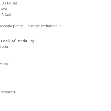
U.M.F. Iași
 Iași
F. Iași
sociația pentru Educație Pediatrică în
Copii “Sf. Maria” Iași:
produ
 Miron
n Păduraru