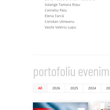
Solange Tamara Roșu
Corneliu Paiu
Elena Țarcă
Coriolan Ulmeanu
Vasile Valeriu Lupu
portofoliu eveni
All
2026
2025
2024
2