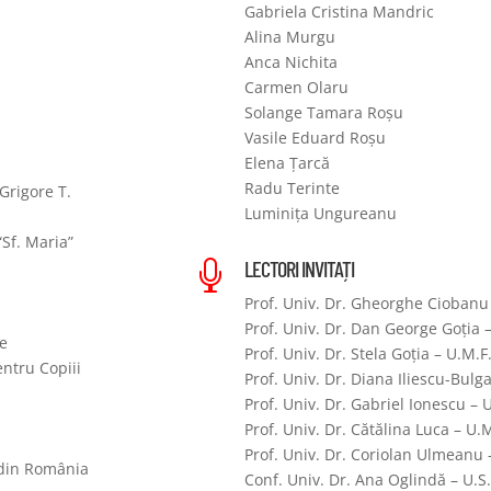
Gabriela Cristina Mandric
Alina Murgu
Anca Nichita
Carmen Olaru
Solange Tamara Roșu
Vasile Eduard Roșu
Elena Țarcă
Radu Terinte
Grigore T.
Luminița Ungureanu
“Sf. Maria”
LECTORI INVITAȚI

Prof. Univ. Dr. Gheorghe Ciobanu
Prof. Univ. Dr. Dan George Goția –
e
Prof. Univ. Dr. Stela Goția – U.M.F.
entru Copiii
Prof. Univ. Dr. Diana Iliescu-Bulga
Prof. Univ. Dr. Gabriel Ionescu – U
Prof. Univ. Dr. Cătălina Luca – U.M
Prof. Univ. Dr. Coriolan Ulmeanu 
i din România
Conf. Univ. Dr. Ana Oglindă – U.S