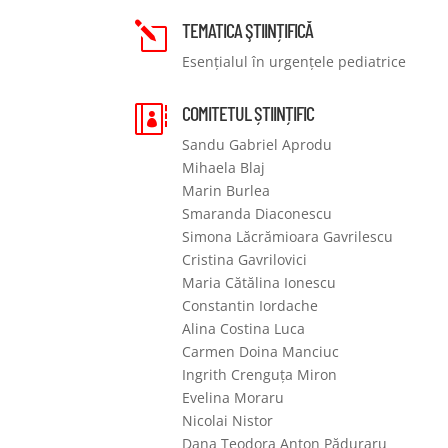
TEMATICA ŞTIINȚIFICĂ
l
Esențialul în urgențele pediatrice
COMITETUL ȘTIINȚIFIC

Sandu Gabriel Aprodu
Mihaela Blaj
Marin Burlea
Smaranda Diaconescu
Simona Lăcrămioara Gavrilescu
Cristina Gavrilovici
Maria Cătălina Ionescu
Constantin Iordache
Alina Costina Luca
Carmen Doina Manciuc
Ingrith Crenguța Miron
Evelina Moraru
Nicolai Nistor
Dana Teodora Anton Păduraru