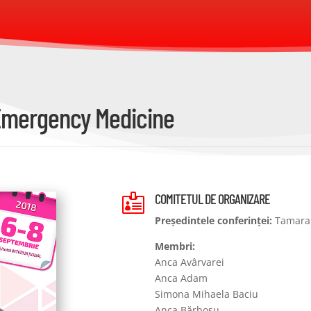
s Emergency Medicine
COMITETUL DE ORGANIZARE

Președintele conferinței:
Tamara 
Membri:
Anca Avârvarei
Anca Adam
Simona Mihaela Baciu
Anca Bărbosu