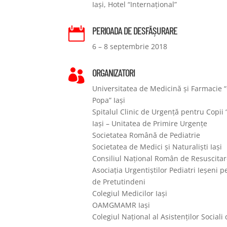
Iași, Hotel “Internațional”
PERIOADA DE DESFĂȘURARE

6 – 8 septembrie 2018
ORGANIZATORI

Universitatea de Medicină și Farmacie “
Popa” Iași
Spitalul Clinic de Urgență pentru Copii 
Iași – Unitatea de Primire Urgențe
Societatea Română de Pediatrie
Societatea de Medici și Naturaliști Iași
Consiliul Național Român de Resuscitar
Asociația Urgentiștilor Pediatri Ieșeni p
de Pretutindeni
Colegiul Medicilor Iași
OAMGMAMR Iași
Colegiul Național al Asistenților Social