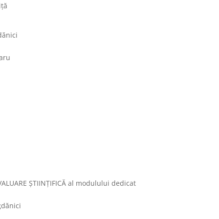
iță
dănici
raru
LUARE ȘTIINȚIFICĂ al modulului dedicat
gdănici