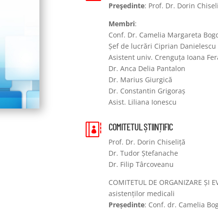
Preşedinte
: Prof. Dr. Dorin Chisel
Membri
:
Conf. Dr. Camelia Margareta Bog
Șef de lucrări Ciprian Danielescu
Asistent univ. Crenguța Ioana Fe
Dr. Anca Delia Pantalon
Dr. Marius Giurgică
Dr. Constantin Grigoraș
Asist. Liliana Ionescu
COMITETUL ȘTIINȚIFIC

Prof. Dr. Dorin Chiseliță
Dr. Tudor Ștefanache
Dr. Filip Târcoveanu
COMITETUL DE ORGANIZARE ȘI EVA
asistenților medicali
Președinte
: Conf. dr. Camelia Bo