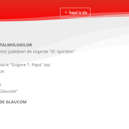
Înapoi la site
FTALMOLOGILOR
Clinic Judeţean de Urgenţe “Sf. Spiridon”
acie “Grigore T. Popa” Iași
ie
i
 Glaucom”
 DE GLAUCOM