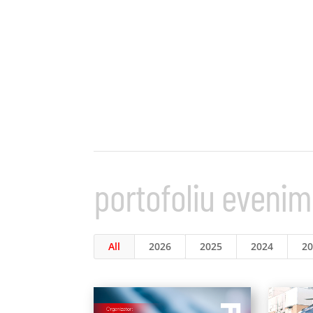
portofoliu eveni
All
2026
2025
2024
2